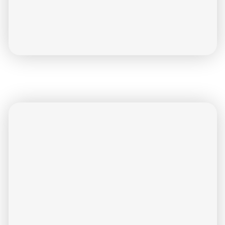
за 2020-2023 гг. в соответствии с п8 ч2 ст5.3
Федерального закона № 307-ФЗ
Сообщения о фактах изменения сведений в
соответствии с Указанием Банка России № 6291-У
Версия для слабовидящих