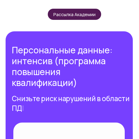
Рассылка Академии
Рассылка Академии
Персональные данные:
интенсив (программа
повышения
квалификации)
Снизьте риск нар
|