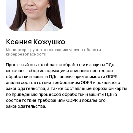
Академии
Зарегистрироваться
Ксения Кожушко
Менеджер, группа по оказанию услуг в области
кибербезопасности
«Приватность
возможна, только
Проектный опыт в области обработки и защиты ПДн
включает: сбор информации и описание процессов
когда все, кто работает
обработки и защиты ПДн, анализ применимости GDPR,
с персданными,
анализ соответствия требованиям GDPR и локального
законодательства, а также составление дорожной карты
понимают их ценность
по приведению процессов обработки и защиты ПДн в
и значимость»
соответствие требованиям GDPR и локального
законодательства.
Михаил Ратушный
Руководитель практики защиты
персональных данных, DPO Ozon