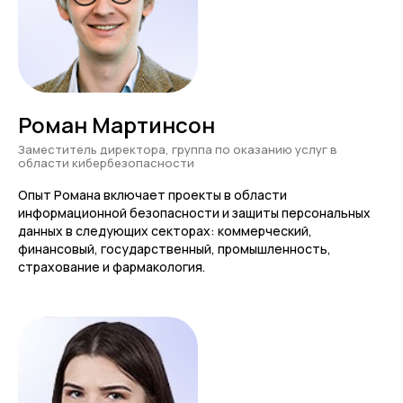
Рекомендуем проходить
обучение в этом порядке
Роман Мартинсон
Заместитель директора, группа по оказанию услуг в
Персональные данные:
1
области кибербезопасности
интенсив
Опыт Романа включает проекты в области
информационной безопасности и защиты персональных
данных в следующих секторах: коммерческий,
Инструменты Privacy
2
Engineering, доступные и
финансовый, государственный, промышленность,
полезные каждому DPO
страхование и фармакология.
Получите демодоступ
Смотрите открытые демоверсии
курсов и изучайте мини-уроки в LMS