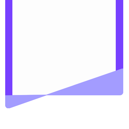
Вебинар
специальные условия для групп от 3
сотрудников
программа повышения квалификации
удостоверение по итогам обучения
обучение онлайн без затрат на