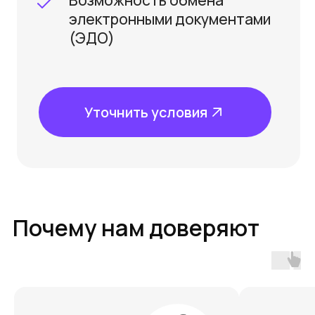
Вам также может быть
интересно
Учет нематериальных активов и капитальных
вложений в нематериальные активы
Новый Вебинар
программа повышения квалификации
удостоверение по итогам обучения
обучение онлайн без затрат на командировки
Q&A-сессия с экспертами Kept в прямом эфире
30 дней доступа к материалам и записи в LMS
возможность оформить налоговый вычет