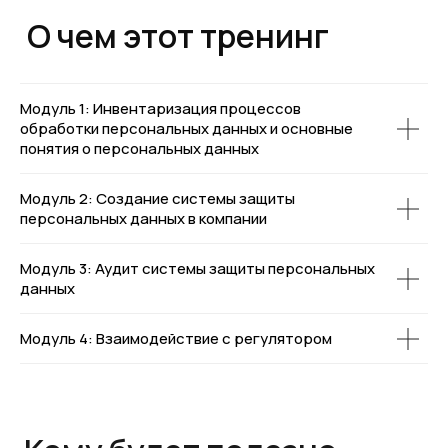
углубить знания в области
обработки ПДн
занимаете роль руководителя,
который только выстраивают
процессы по обработке ПДн
Модуль 1: Инвентаризация процессов
Участвовать
обработки персональных данных и основные
понятия о персональных данных
Тренинг не подойдёт,
Модуль 2: Создание системы защиты
если:
персональных данных в компании
Модуль 3: Аудит системы защиты персональных
вы опытный DPO и следите за
данных
изменениями в сфере ПДн
самостоятельно
Модуль 4: Взаимодействие с регулятором
ищите исключительно
теоретический разбор
законодательства в области ПДн