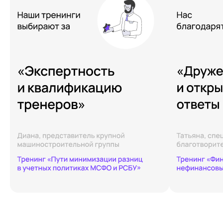
66 000 ₽
66 000 ₽
Подробнее
Узнавайте о новостях
первыми
Подписаться на новости
Читать в Telegram
Получить демодоступ
Читать MustRead