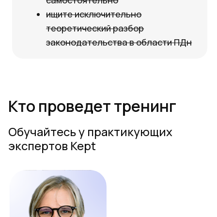
1
Инвентаризировать процессы
обработки ПДн, выявлять ошибки
в процессах обработки ПДн,
формах согласий и поручениях на
обработку ПДн
2
Анализировать сайты на
соответствие требованиям
законодательства и определять
требования к информационным
системам
3
Выполнять основные задачи
ответственного за обработку
персональных данных и защищать
результаты работы перед
руководителем