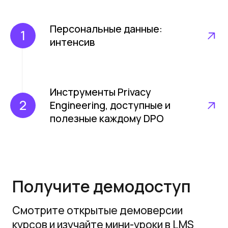
групп от 3 сотрудников
Специальные условия
при внесении предоплаты
за учебный год
Быстрое выставление счета-
оферты на отдельный тренинг
или подготовка рамочного
договора для долгосрочного
сотрудничества
Возможность обмена
электронными документами
(ЭДО)
Уточнить условия