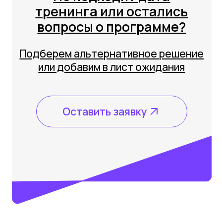
Кому будет полезно
Тренинг для вас, если:
вы начинающий DPO и хотите
систематизировать знания в
области ПДн, получить
практический навык
работаете в отделе HR, кадров,
маркетинга, но не до конца
понимаете ответственность за
нарушения в области ПДн
являетесь аудитором,
консультантом, желающим