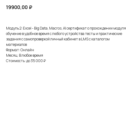
19900,00
₽
Модуль 2: Excel - Big Data, Macros, AI сертификат о прохождении модуля
обучение в удобное время с любого устройства тесты и практические
задания с самопроверкой личный кабинет в LMS с каталогом
материалов
Формат: Онлайн
Месяц: В любое время
Стоимость: до 35 000 ₽